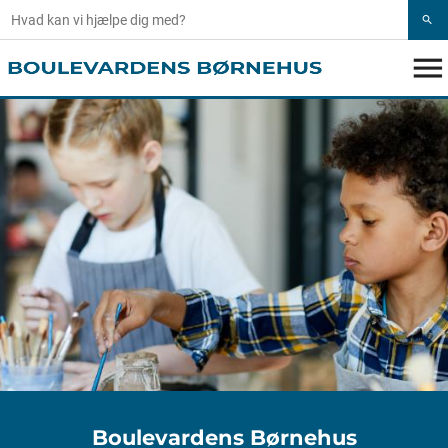
search
menu
Boulevardens Børnehus